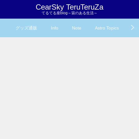
CearSky TeruTeruZa
てるてる座blog～宙のある生活～
グッズ通販
Info
Note
Astro Topics
Ast